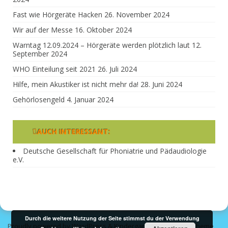
Fast wie Hörgeräte Hacken
26. November 2024
Wir auf der Messe
16. Oktober 2024
Warntag 12.09.2024 – Hörgeräte werden plötzlich laut
12.
September 2024
WHO Einteilung seit 2021
26. Juli 2024
Hilfe, mein Akustiker ist nicht mehr da!
28. Juni 2024
Gehörlosengeld
4. Januar 2024
AUCH INTERESSANT:
Deutsche Gesellschaft für Phoniatrie und Pädaudiologie
e.V.
Durch die weitere Nutzung der Seite stimmst du der Verwendung
Proudly powered by WordPress
&
Kindergarten WordPress Theme